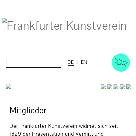
M
ERD
Cerca:
DE
EN
ITGLIED W
EN
Mitglieder
Der Frankfurter Kunstverein widmet sich seit
1829 der Präsentation und Vermittlung