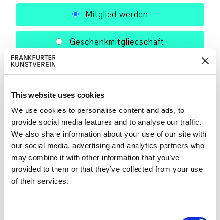
Mitglied werden
Geschenkmitgliedschaft
Weiter
This website uses cookies
We use cookies to personalise content and ads, to
provide social media features and to analyse our traffic.
We also share information about your use of our site with
our social media, advertising and analytics partners who
may combine it with other information that you’ve
Der FKV nimmt den Schutz Ihrer persönlichen
provided to them or that they’ve collected from your use
Daten sehr ernst. Wir erheben, verwenden und
of their services.
speichern personenbezogene Daten
ausschließlich im Rahmen der Vorgaben des
Bundesdatenschutzgesetzes (BDSG) und der
C