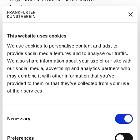
Friedrich
:response – Inh. Arved Lüth
Fördernde Mitglieder
This website uses cookies
Nicole Abdolali, Rick van Aerssen,
We use cookies to personalise content and ads, to
Alexander von Ahlefeldt-Dehn,
AHP –
provide social media features and to analyse our traffic.
kultursensibler Pflegedienst Nadia Qani
,
We also share information about your use of our site with
Beate Arras, Maria-Theresia Artmann,
our social media, advertising and analytics partners who
Marion and Ulf Bambach, Monika
may combine it with other information that you’ve
provided to them or that they’ve collected from your use
Becker-Heymann, Marcus Benzing,
of their services.
Wonge Bergmann, Andrea Böhler,
Angelika Boller und Rolf Zimmermann,
Walter Born, Dagmar Bottenbruch, Roy
C
Brümmer, Helga Budde, Kilian Bumiller,
Necessary
o
Frank Uwe Burkhardt, Hanna Daum,
n
Anja Döbritz, Matthias Ecker, Markus
s
Preferences