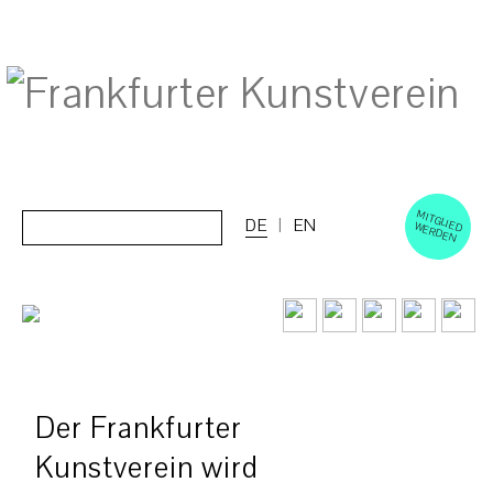
M
ERD
Cerca:
DE
EN
ITGLIED W
EN
Der Frankfurter
Kunstverein wird