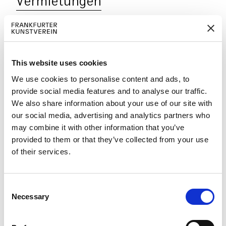
Vermietungen
Die Räume des Frankfurter Kunstvereins bieten
Veranstaltungsflächen in einem besonderen
Ambiente für private und gesellschaftliche
This website uses cookies
Anlässe. Ob Kongress, Vortrag,
Firmenveranstaltung oder Empfang, bereiten
We use cookies to personalise content and ads, to
provide social media features and to analyse our traffic.
Sie Ihren Gästen ein unvergessliches Event in
We also share information about your use of our site with
einer besonderen Kulisse. Die Ausstellungssäle
our social media, advertising and analytics partners who
bieten Platz für bis zu 200 Personen oder
may combine it with other information that you’ve
mieten Sie den Seminarraum für Workshops und
provided to them or that they’ve collected from your use
Besprechungen. Darüber hinaus steht der
of their services.
Frankfurter Kunstverein als Location für Foto-
und Filmaufnahmen zur Verfügung. Eine
Anmietung ist auch außerhalb der regulären
C
Öffnungszeiten möglich.
Necessary
o
n
Führungen
s