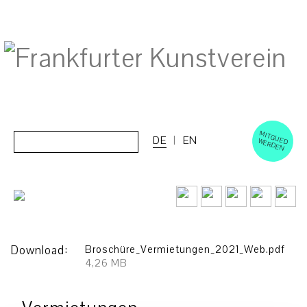
M
ERD
Cerca:
DE
EN
ITGLIED W
EN
Download:
Broschüre_Vermietungen_2021_Web.pdf
4,26 MB