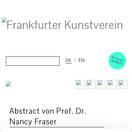
M
ERD
Cerca:
DE
EN
ITGLIED W
EN
Abstract von Prof. Dr.
Nancy Fraser