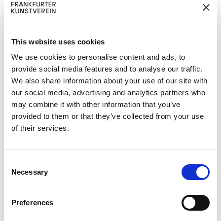
Unsere Körper, unsere Politik: Gegen
die Ultra-Konservativen und ihre
This website uses cookies
liberalen Ermöglicher
We use cookies to personalise content and ads, to
Die konservative Gegenreaktion gegen
provide social media features and to analyse our traffic.
Frauen ist real und beängstigend. Aber
We also share information about your use of our site with
wirksamer Widerstand erfordert einen
our social media, advertising and analytics partners who
kritischen Blick auf die größere
may combine it with other information that you’ve
provided to them or that they’ve collected from your use
politische Konstellation, die ihn
of their services.
ausgelöst hat. In diesem Vortrag
interpretiere ich den gegenwärtigen
antifeministischen Backlash als eine
C
Reaktion auf vier Jahrzehnte
Necessary
o
„progressiv-neoliberaler“ Hegemonie –
n
und auf die dadurch ausgelöste aktuelle
s
Preferences
Krise der kapitalistischen Gesellschaft.
e
Auf der Grundlage dieser Diagnose