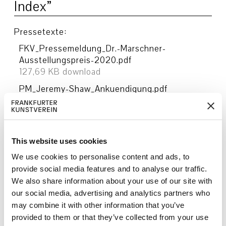
Index”
Pressetexte:
FKV_Pressemeldung_Dr.-Marschner-
Ausstellungspreis-2020.pdf
127,69 KB download
PM_Jeremy-Shaw_Ankuendigung.pdf
1,89 MB download
FKV_Ausgezeichnet-Ausgestellt-2021_Dr-
Marschner-Stiftung_Phase-Shifting-
Index_Captions.pdf
This website uses cookies
3,25 MB download
We use cookies to personalise content and ads, to
provide social media features and to analyse our traffic.
Pressebilder:
We also share information about your use of our site with
our social media, advertising and analytics partners who
Außenansicht
Außenansicht
may combine it with other information that you’ve
Frankfurter
Frankfurter
provided to them or that they’ve collected from your use
Kunstverein 2021 mit
Kunstverein 2021 mit