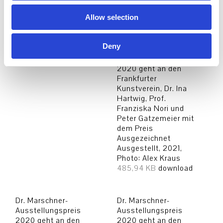
präsentiert, Photo:
Photo: Alex Kraus
Norbert Miguletz,
908,76 KB
download
Allow selection
©Frankfurter
Kunstverein
1,09 MB
download
Deny
Dr. Marschner-
Ausstellungspreis
2020 geht an den
Frankfurter
Kunstverein, Dr. Ina
Hartwig, Prof.
Franziska Nori und
Peter Gatzemeier mit
dem Preis
Ausgezeichnet
Ausgestellt, 2021,
Photo: Alex Kraus
485,94 KB
download
Dr. Marschner-
Dr. Marschner-
Ausstellungspreis
Ausstellungspreis
2020 geht an den
2020 geht an den