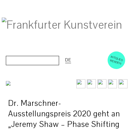
M
ERD
Cerca:
DE
ITGLIED W
EN
Dr. Marschner-
Ausstellungspreis 2020 geht an
„Jeremy Shaw – Phase Shifting