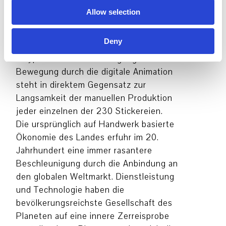
eine eher pessimistische Stimmung
Allow selection
inne. Der ewig aufsteigende
Geschäftsmann, der nie sein Ziel
Deny
erreicht, erinnert an die Figur des
Sisyphos. Die Beschleunigung der
Bewegung durch die digitale Animation
steht in direktem Gegensatz zur
Langsamkeit der manuellen Produktion
jeder einzelnen der 230 Stickereien.
Die ursprünglich auf Handwerk basierte
Ökonomie des Landes erfuhr im 20.
Jahrhundert eine immer rasantere
Beschleunigung durch die Anbindung an
den globalen Weltmarkt. Dienstleistung
und Technologie haben die
bevölkerungsreichste Gesellschaft des
Planeten auf eine innere Zerreisprobe