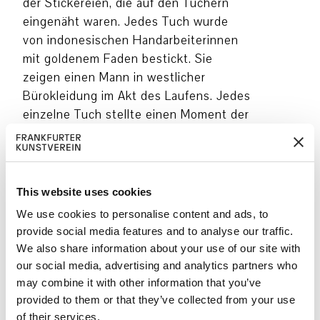
der Stickereien, die auf den Tüchern
eingenäht waren. Jedes Tuch wurde
von indonesischen Handarbeiterinnen
mit goldenem Faden bestickt. Sie
zeigen einen Mann in westlicher
Bürokleidung im Akt des Laufens. Jedes
einzelne Tuch stellte einen Moment der
Bewegung im Ablauf dar, der von den
KünstlerInnen zu einer digitalen
Animation zusammengefügt wurde.
Diese wurde auf einem zentralen Tuch
This website uses cookies
im Ausstellungsraum projiziert. Somit
We use cookies to personalise content and ads, to
entstand eine endlos Sequenz, in der
provide social media features and to analyse our traffic.
sich der Mann scheinbar in einem
We also share information about your use of our site with
andauernden Prozess des
our social media, advertising and analytics partners who
Treppensteigens befand, bei dem er nie
may combine it with other information that you’ve
an ein Ziel ankommen würde.
provided to them or that they’ve collected from your use
of their services.