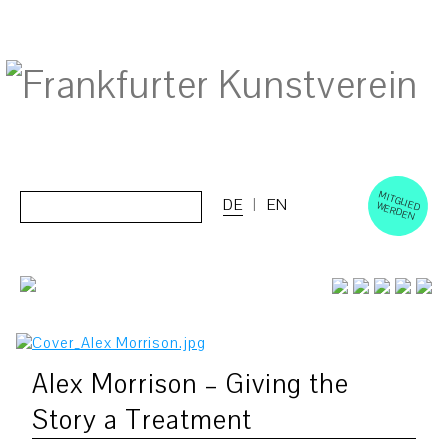
M
ERD
Cerca:
DE
EN
ITGLIED W
EN
Alex Morrison – Giving the
Story a Treatment