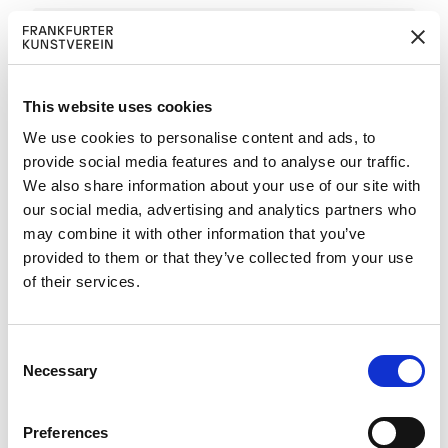
Firma
This website uses cookies
Addresse
We use cookies to personalise content and ads, to
provide social media features and to analyse our traffic.
We also share information about your use of our site with
Postleitzahl
our social media, advertising and analytics partners who
may combine it with other information that you’ve
provided to them or that they’ve collected from your use
Ort
of their services.
Land
C
Necessary
o
E-mail
n
s
Preferences
e