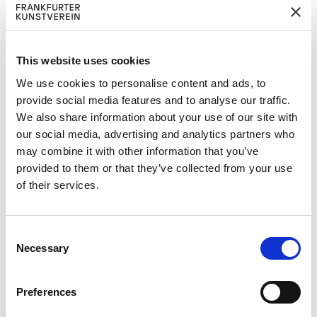
Firma
Addresse
This website uses cookies
We use cookies to personalise content and ads, to
provide social media features and to analyse our traffic.
Postleitzahl
We also share information about your use of our site with
our social media, advertising and analytics partners who
may combine it with other information that you’ve
Ort
provided to them or that they’ve collected from your use
of their services.
Land
C
Necessary
E-mail
o
n
s
Preferences
Telefon
e