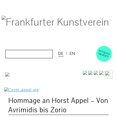
M
ERD
Cerca:
DE
EN
ITGLIED W
EN
Hommage an Horst Appel – Von
Avrimidis bis Zorio