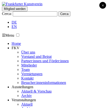
×
Mitglied werden
Cerca:
DE
EN
☰
Menu
Home
FKV
Über uns
Vorstand und Beirat
Partner:innen und Förder:innen
Mitglieder
Team
Vermietungen
Kontakt
Besucher:inneninformationen
Ausstellungen
Aktuell & Vorschau
Archiv
Veranstaltungen
Aktuell