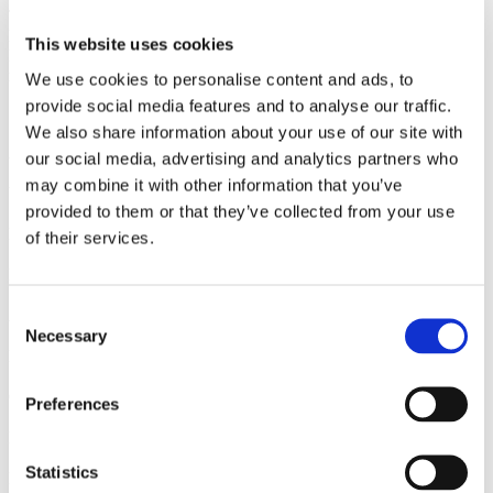
Terrorismus verbinden. Die entstehende Irritation ist von der
Künstlerin beabsichtigt, Rudelius hinterfragt den europäischen
This website uses cookies
Einwanderungs- und Integrationsdiskurs und konfrontiert Betrachter
mit ihren eigenen Vorurteilen.
We use cookies to personalise content and ads, to
provide social media features and to analyse our traffic.
We also share information about your use of our site with
Anzahl der Artikel
our social media, advertising and analytics partners who
may combine it with other information that you’ve
Vorname
provided to them or that they’ve collected from your use
Name
of their services.
Firma
Consent
Addresse
Necessary
Selection
Postleitzahl
Ort
Preferences
Land
Statistics
E-mail