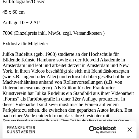
Farbfotografie/Diasec
45 x 60 cm
Auflage 10 + 2 AP
700€ (Einzelpreis inkl. MwSt. zzgl. Versandkosten )
Exklusiv für Mitglieder
Julika Rudelius (geb. 1968) studierte an der Hochschule für
Bildende Künste Hamburg sowie an der Rietveld Akademie in
Amsterdam und lebt und arbeitet derzeit in Amsterdam und New
York. In ihren Videos beschäftigt sie sich mit Identitätskonzepten
(wie z.B. Jugend oder Alter) und erforscht dabei gesellschaftliche
Machtverhältnisse anhand von Rollenvorstellungen (z.B. von
Unternehmensmanagern). Als Edition für den Frankfurter
Kunstverein hat Julika Rudelius ein Standbild aus ihrer Videoarbeit
„Forms“ als Farbfotografie in einer 12er Auflage produziert. In
dieser Videoarbeit sind zwei muslimische Frauen auf einem
Parkplatz zu sehen, die zwischen den geparkten Autos laufen. Erst
nach einer Weile entdeckt man, dass ihre Gesichter mit
Strumpfmasken verhüllt sind. Ihre Individualität ist nicht mehr zu
sehen, sie sind maskiert. Für viele Betrachter mag diese Ansicht
bedrohlich und ängstigend wirken, weil sie mit solchen
Gesichtsverhüllungen sofort die Welt des Verbrechens, des