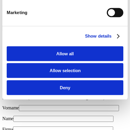
Telefon
Marketing
FKV-Mitgliedsnr.
(falls verfügbar)
Show details
Bestelloptionen:
Versand Deutschland & Europa
(Versandart, Versandkosten &
Allow all
Lieferkonditionen: Die Lieferung erfolgt mit der Deutschen Post
(DHL) oder anderen vergleichbaren Anbietern und ist versichert.
Die Höhe der Versandkosten ist von der Größe der Editionen
Allow selection
abhängig. Der Bestellwert besteht aus dem Warenwert zzgl. dem
Porto und Verpackungskosten. Es gibt keinen Mindestbestellwert)
Selbstabholung
(Sie können Ihre Bestellung während der
Deny
Öffnungszeiten des FKV vor Ort abholen)
Lieferadresse (falls abweichend von Rechnungsadresse):
Vorname
Name
Firma