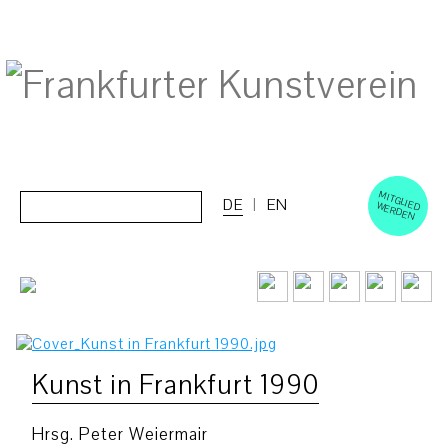
M
ERD
Cerca:
DE
EN
ITGLIED W
EN
Kunst in Frankfurt 1990
Hrsg. Peter Weiermair