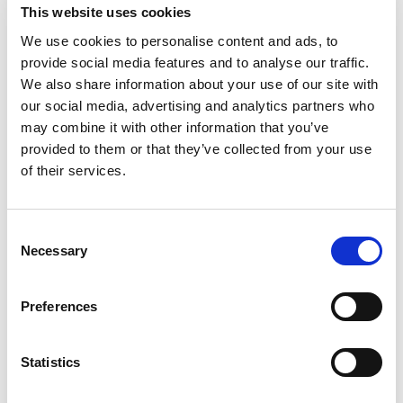
Postleitzahl
This website uses cookies
We use cookies to personalise content and ads, to
provide social media features and to analyse our traffic.
Ort
We also share information about your use of our site with
our social media, advertising and analytics partners who
Land
may combine it with other information that you’ve
provided to them or that they’ve collected from your use
of their services.
E-mail
C
Telefon
Necessary
o
n
s
Preferences
FKV-Mitgliedsnr.
e
(falls verfügbar)
n
t
Statistics
S
Bestelloptionen: