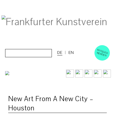
M
ERD
Cerca:
DE
EN
ITGLIED W
EN
New Art From A New City –
Houston