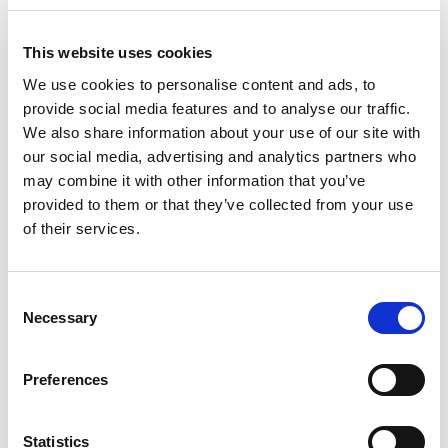
Addresse
This website uses cookies
We use cookies to personalise content and ads, to
Postleitzahl
provide social media features and to analyse our traffic.
We also share information about your use of our site with
Ort
our social media, advertising and analytics partners who
may combine it with other information that you’ve
provided to them or that they’ve collected from your use
Land
of their services.
E-mail
C
Necessary
o
n
Telefon
s
Preferences
e
n
FKV-Mitgliedsnr.
t
Statistics
(falls verfügbar)