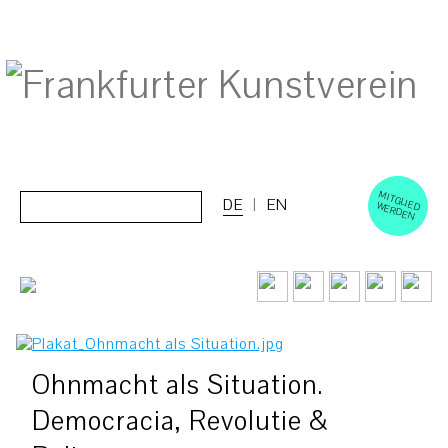
M
ERD
Cerca:
DE
EN
ITGLIED W
EN
Ohnmacht als Situation.
Democracia, Revolutie &