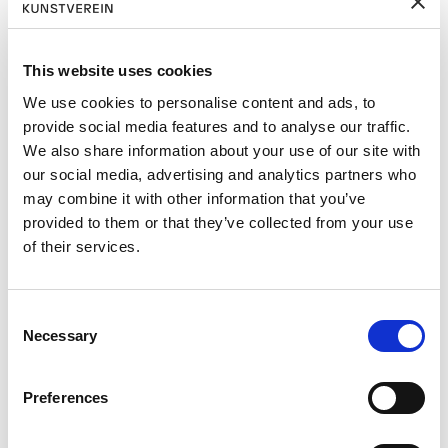
Addresse
This website uses cookies
We use cookies to personalise content and ads, to
Postleitzahl
provide social media features and to analyse our traffic.
We also share information about your use of our site with
our social media, advertising and analytics partners who
Ort
may combine it with other information that you’ve
provided to them or that they’ve collected from your use
of their services.
Land
C
E-mail
Necessary
o
n
s
Telefon
Preferences
e
n