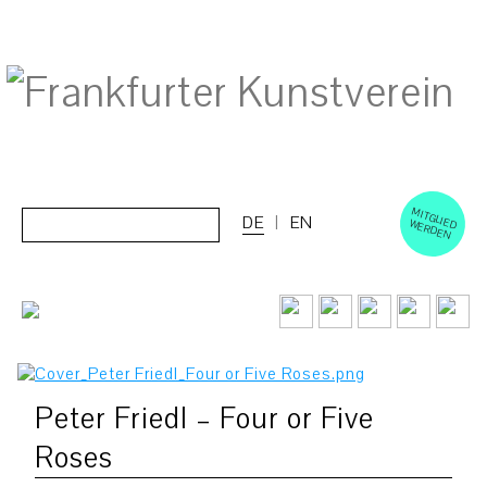
M
ERD
Cerca:
DE
EN
ITGLIED W
EN
Peter Friedl – Four or Five
Roses