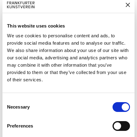
Firma
Addresse
This website uses cookies
We use cookies to personalise content and ads, to
provide social media features and to analyse our traffic.
Postleitzahl
We also share information about your use of our site with
our social media, advertising and analytics partners who
may combine it with other information that you’ve
Ort
provided to them or that they’ve collected from your use
of their services.
Land
C
Necessary
E-mail
o
n
s
Preferences
Telefon
e