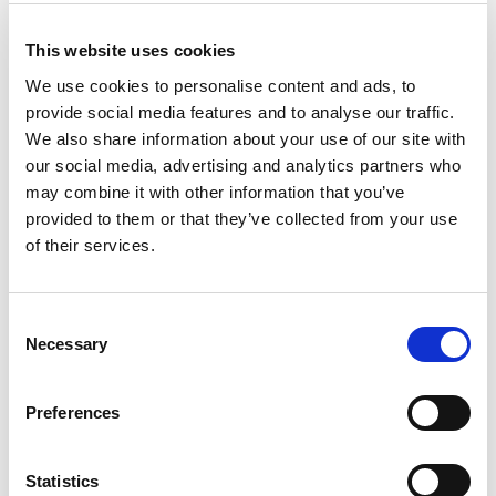
Addresse
This website uses cookies
Postleitzahl
We use cookies to personalise content and ads, to
provide social media features and to analyse our traffic.
We also share information about your use of our site with
Ort
our social media, advertising and analytics partners who
may combine it with other information that you’ve
provided to them or that they’ve collected from your use
Land
of their services.
E-mail
C
Necessary
o
n
Telefon
s
Preferences
e
FKV-Mitgliedsnr.
n
(falls verfügbar)
t
Statistics