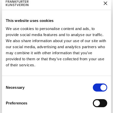
Firma
Addresse
This website uses cookies
We use cookies to personalise content and ads, to
provide social media features and to analyse our traffic.
Postleitzahl
We also share information about your use of our site with
our social media, advertising and analytics partners who
may combine it with other information that you’ve
Ort
provided to them or that they’ve collected from your use
of their services.
Land
C
E-mail
Necessary
o
n
s
Preferences
Telefon
e
n