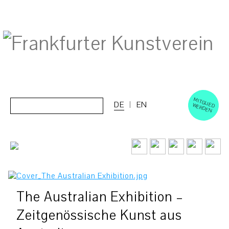
M
ERD
Cerca:
DE
EN
ITGLIED W
EN
The Australian Exhibition –
Zeitgenössische Kunst aus