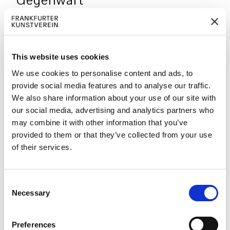
Gegenwart
05.09.2009
Die Ausstellung „Gemeinsam in die
This website uses cookies
Zukunft“ bildete den Kontext für ein
We use cookies to personalise content and ads, to
Generationengespräch zwischen Georg
provide social media features and to analyse our traffic.
Bussmann (Leiter des Frankfurter
We also share information about your use of our site with
Kunstvereins 1970-1980) und Holger
Kube Ventura (aktueller Leiter des
our social media, advertising and analytics partners who
Frankfurter Kunstvereins). Im Zentrum
may combine it with other information that you’ve
des Gesprächs, das im Anschluss an
provided to them or that they’ve collected from your use
einen gemeinsamen
of their services.
Ausstellungsrundgang stattfand, stand
der Austausch über künstlerische
Arbeiten und Ausstellungen im
C
Spannungsfeld zwischen Kunst und
Necessary
o
Politik.
n
s
Eine Veranstaltung initiiert von Reiner
Preferences