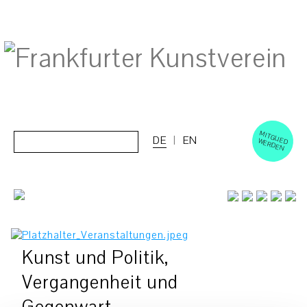
M
ERD
Cerca:
DE
EN
ITGLIED W
EN
Kunst und Politik,
Vergangenheit und