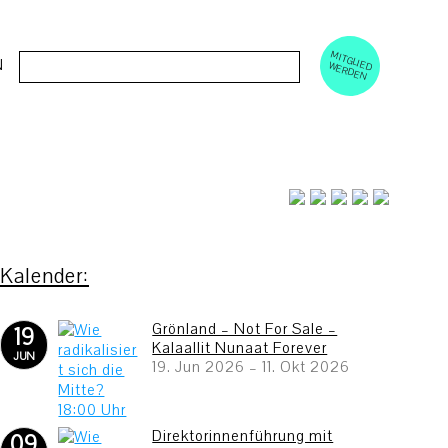
M
ERD
Cerca:
N
ITGLIED W
EN
Grönland – Not For Sale –
19
Kalaallit Nunaat Forever
JUN
19. Jun 2026
–
11. Okt 2026
Direktorinnenführung mit
09