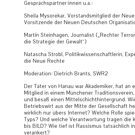
Gesprächspartner:innen u.a.:
Sheila Mysorekar, Vorstandsmitglied der Ne
Vorsitzende der Neuen Deutschen Organisati
Martín Steinhagen, Journalist („Rechter Terro
die Strategie der Gewalt“)
Natascha Strobl, Politikwissenschaftlerin, Ex
die Neue Rechte
Moderation: Dietrich Brants, SWR2
Der Täter von Hanau war Akademiker, hat an ein
Mitglied in einem Münchener Traditionsverei
und besaß einen Mittelschichthintergrund. Wie 
Betriebswirt aus der Mitte der Gesellschaft h
wirklich nur übers Internet? Welche Rolle spie
Typs? Und welche Verantwortung tragen die 
bis BILD? Wie tief ist Rassismus tatsächlich i
verankert?