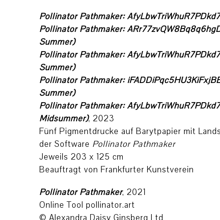
Pollinator Pathmaker: AfyLbwTriWhuR7PDkd77L
Pollinator Pathmaker: ARr77zvQW8Bq8q6hgDH
Summer)
Pollinator Pathmaker: AfyLbwTriWhuR7PDkd77L
Summer)
Pollinator Pathmaker: iFADDiPqc5HU3KiFxjBEuG
Summer)
Pollinator Pathmaker: AfyLbwTriWhuR7PDkd77L
Midsummer)
, 2023
Fünf Pigmentdrucke auf Barytpapier mit Lands
der Software
Pollinator Pathmaker
Jeweils 203 x 125 cm
Beauftragt von Frankfurter Kunstverein
Pollinator Pathmaker
, 2021
Online Tool pollinator.art
© Alexandra Daisy Ginsberg Ltd