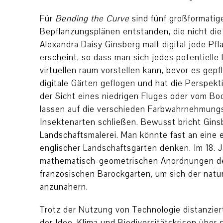
Für
Bending the Curve
sind fünf großformatige
Bepflanzungsplänen entstanden, die nicht die
Alexandra Daisy Ginsberg malt digital jede Pfla
erscheint, so dass man sich jedes potentiell
virtuellen raum vorstellen kann, bevor es gepf
digitale Gärten geflogen und hat die Perspek
der Sicht eines niedrigen Fluges oder vom Bo
lassen auf die verschieden Farbwahrnehmung
Insektenarten schließen. Bewusst bricht Ginsb
Landschaftsmalerei. Man könnte fast an eine 
englischer Landschaftsgärten denken. Im 18. 
mathematisch-geometrischen Anordnungen de
französischen Barockgärten, um sich der nat
anzunähern.
Trotz der Nutzung von Technologie distanzier
der Idee, Klima und Biodiversitätskrisen über