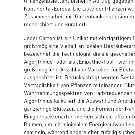
(Pflanzenpaletten) bisher in Auftrag gegeben 
Kontinental-Europa. Die Liste der Pflanzen wu
Zusammenarbeit mit Gartenbaukünstler:innen
recherchiert und kuratiert.
Jeder Garten ist ein Unikat mit einzigartigem 
größtmögliche Vielfalt an lokalen Bestäuberart
bezeichnet die Technologie, die sie geschaffen
Algorithmus“ oder als „Empathie-Tool“, weil ihr
größtmögliche Anzahl von Vorteilen für Best
ausgerichtet ist. Berücksichtigt werden Bestä
Verträglichkeit von Pflanzen miteinander, Blü
Wahrnehmungsspektren von Farbfrequenzen w
Algorithmus kalkuliert die Auswahl und Anord
ganzjährige Blütezeit und die Formen der Na
Einige Insektenarten merken sich die effizie
Blumen, um mit minimalem Energieaufwand so 
sammeln, während andere eher zufällig suchen