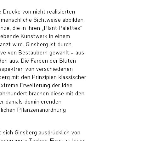
 Drucke von nicht realisierten
 menschliche Sichtweise abbilden.
nze, die in ihren „Plant Palettes“
e lebende Kunstwerk in einem
lanzt wird. Ginsberg ist durch
tive von Bestäubern gewählt – aus
den aus. Die Farben der Blüten
sspektren von verschiedenen
erg mit den Prinzipien klassischer
extreme Erweiterung der Idee
Jahrhundert brachen diese mit den
r damals dominierenden
ürlichen Pflanzenanordnung
t sich Ginsberg ausdrücklich von
 sogenannte Techno-Fixes zu lösen.