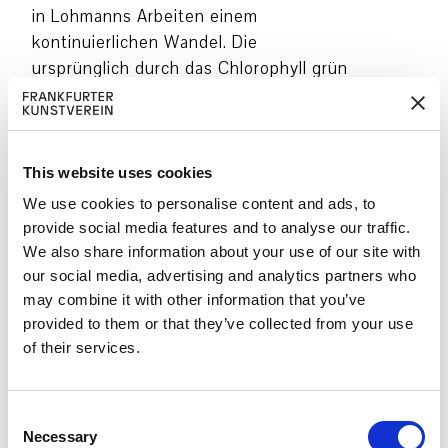
in Lohmanns Arbeiten einem
kontinuierlichen Wandel. Die
ursprünglich durch das Chlorophyll grün
gefärbten Seetangblätter bei
Hidaka
Ohmu
und
Corpus Maris II
sind in der
Ausstellung in einem warmen,
durchsichtigen Gelb zu sehen.
This website uses cookies
We use cookies to personalise content and ads, to
Bei den Proportionen ihrer Skulpturen
provide social media features and to analyse our traffic.
richtet sich Lohmann nach der Größe
We also share information about your use of our site with
der geernteten Algenhalme. Seetang,
our social media, advertising and analytics partners who
insbesondere Saccharina Japonica,
may combine it with other information that you’ve
erreicht in nur einem Jahr eine Länge
provided to them or that they’ve collected from your use
von bis zu sechs Metern und eine
of their services.
Breite von vierzig Zentimetern.
Lohmann versucht, die Meerespflanzen
C
in ihrer Gänze als Materialbahn zu
Necessary
o