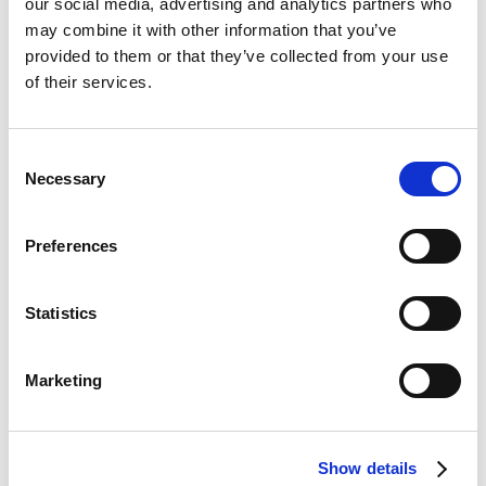
our social media, advertising and analytics partners who
may combine it with other information that you’ve
provided to them or that they’ve collected from your use
Anzahl der Artikel
of their services.
Vorname
C
Necessary
o
n
Name
s
Preferences
e
n
Firma
t
Statistics
S
Addresse
e
Marketing
l
e
Postleitzahl
c
Show details
t