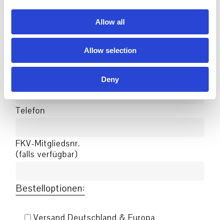
i
Ort
o
Allow all
n
Land
Allow selection
E-mail
Deny
Telefon
FKV-Mitgliedsnr.
(falls verfügbar)
Bestelloptionen:
Versand Deutschland & Europa