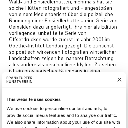
Wald- und Einsiedlerhütten, mehrmals hat sie
solche Hütten fotografiert und – angestoßen
von einem Medienbericht über die polizeiliche
Räumung einer Einsiedlerhütte – eine Serie von
Gemälden dazu angefertigt. Ihre hier als Edition
vorliegende, unbetitelte Serie von
Offsetdrucken wurde zuerst im Jahr 2001 im
Goethe-Institut London gezeigt. Die zunächst
so poetisch wirkenden Fotografien winterlicher
Landschaften zeigen bei näherer Betrachtung
alles andere als beschauliche Idyllen. Zu sehen
ist ein provisorisches Baumhaus in einer
winterlichen Szenerie, eine Frau schaut, sich
auf die Äste stützend, vom Baum in die Ferne.
Sie hat sich diesen Baum, die Natur angeeignet,
hat sich eine fragile Behausung errichtet. Das
This website uses cookies
kann als Versuch gesehen werden, sich
unabhängig zu machen, doch spätestens mit
We use cookies to personalise content and ads, to
der Entdeckung durch die Polizei bricht die
provide social media features and to analyse our traffic.
Gesellschaft mit all ihren Restriktionen wieder
We also share information about your use of our site with
in die vermeintliche Naturidylle ein.