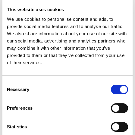
This website uses cookies
Postleitzahl
We use cookies to personalise content and ads, to
provide social media features and to analyse our traffic.
Ort
We also share information about your use of our site with
our social media, advertising and analytics partners who
may combine it with other information that you’ve
Land
provided to them or that they’ve collected from your use
of their services.
E-mail
C
Necessary
o
Telefon
n
s
Preferences
e
FKV-Mitgliedsnr.
n
(falls verfügbar)
t
Statistics
S