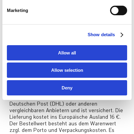
Bestelloptionen:
e
Marketing
l
e
Versand Deutschland
c
(Versandart, Versandkosten &
Show details
t
Lieferkonditionen: Die Lieferung erfolgt mit der
i
Deutschen Post (DHL) oder anderen
o
vergleichbaren Anbietern und ist versichert. Die
Allow all
n
Lieferung kostet innerhalb Deutschlands 6,50
€. Der Bestellwert besteht aus dem Warenwert
zzgl. dem Porto und Verpackungskosten. Es
Allow selection
gibt keinen Mindestbestellwert)
Versand Europa
Deny
(Versandart, Versandkosten &
Lieferkonditionen: Die Lieferung erfolgt mit der
Deutschen Post (DHL) oder anderen
vergleichbaren Anbietern und ist versichert. Die
Lieferung kostet ins Europäische Ausland 16 €.
Der Bestellwert besteht aus dem Warenwert
zzgl. dem Porto und Verpackungskosten. Es