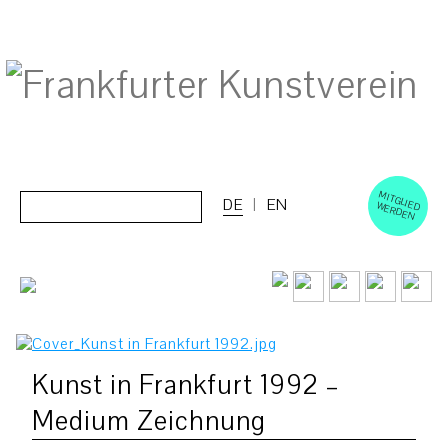
M
ERD
Cerca:
DE
EN
ITGLIED W
EN
Kunst in Frankfurt 1992 –
Medium Zeichnung