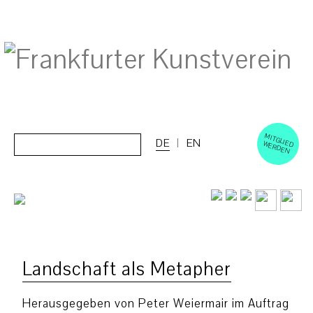
M
ERD
Cerca:
DE
EN
ITGLIED W
EN
Landschaft als Metapher
Herausgegeben von Peter Weiermair im Auftrag