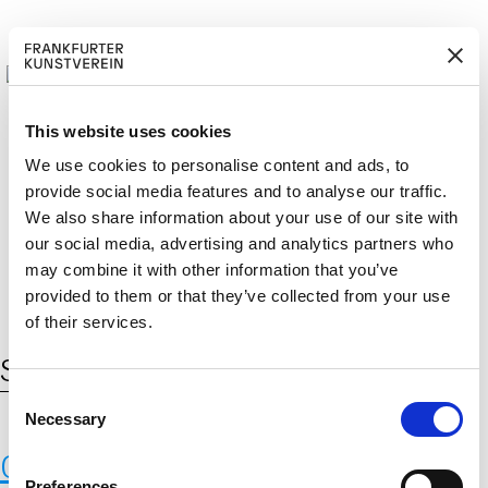
This website uses cookies
We use cookies to personalise content and ads, to
provide social media features and to analyse our traffic.
M
ERD
Cerca:
We also share information about your use of our site with
DE
EN
ITGLIED W
EN
our social media, advertising and analytics partners who
may combine it with other information that you’ve
provided to them or that they’ve collected from your use
of their services.
Schlagwort:
Beaufort Skala
C
Necessary
o
n
Offert Albers
s
Preferences