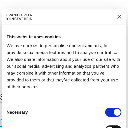
This website uses cookies
We use cookies to personalise content and ads, to
provide social media features and to analyse our traffic.
M
ERD
Cerca:
DE
EN
ITGLIED W
EN
We also share information about your use of our site with
our social media, advertising and analytics partners who
may combine it with other information that you’ve
provided to them or that they’ve collected from your use
of their services.
Schlagwort:
Clemente Susini
C
Necessary
o
Die anatomische Venus von
n
s