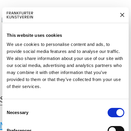
This website uses cookies
We use cookies to personalise content and ads, to
provide social media features and to analyse our traffic.
M
ERD
Cerca:
We also share information about your use of our site with
DE
ITGLIED W
EN
our social media, advertising and analytics partners who
may combine it with other information that you’ve
provided to them or that they’ve collected from your use
of their services.
Schlagwort:
Flug
C
Necessary
o
n
MYRIAD. Where we connect.
s
Preferences