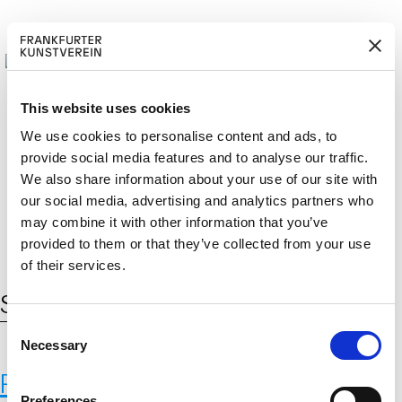
This website uses cookies
We use cookies to personalise content and ads, to
provide social media features and to analyse our traffic.
M
ERD
Cerca:
We also share information about your use of our site with
DE
EN
ITGLIED W
EN
our social media, advertising and analytics partners who
may combine it with other information that you’ve
provided to them or that they’ve collected from your use
of their services.
Schlagwort:
gifs
C
Necessary
o
n
P2P, 2023
s
Preferences