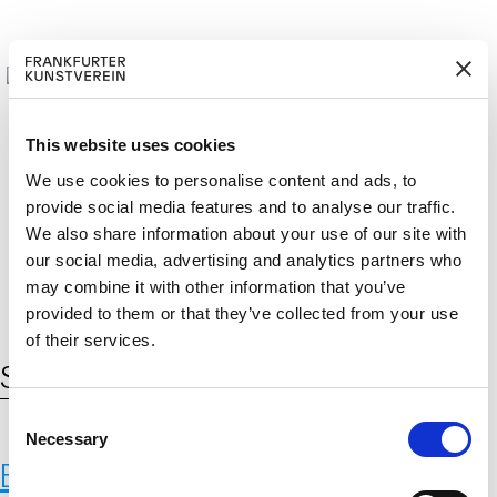
This website uses cookies
We use cookies to personalise content and ads, to
provide social media features and to analyse our traffic.
M
ERD
Cerca:
DE
EN
ITGLIED W
EN
We also share information about your use of our site with
our social media, advertising and analytics partners who
may combine it with other information that you’ve
provided to them or that they’ve collected from your use
of their services.
Schlagwort:
Green Bonds
C
Necessary
o
Bending the Curve – Eine
n
s