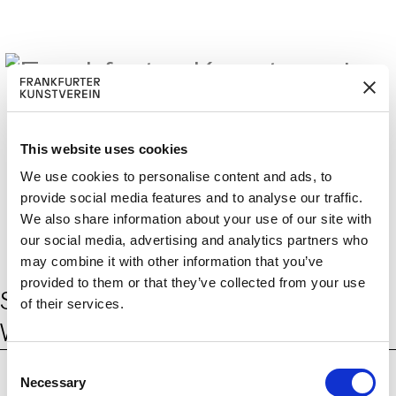
This website uses cookies
M
ERD
Cerca:
We use cookies to personalise content and ads, to
DE
ITGLIED W
EN
provide social media features and to analyse our traffic.
We also share information about your use of our site with
our social media, advertising and analytics partners who
may combine it with other information that you’ve
provided to them or that they’ve collected from your use
Schlagwort:
historische
of their services.
Wachsfiguren
C
Necessary
o