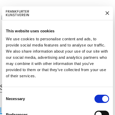
This website uses cookies
We use cookies to personalise content and ads, to
provide social media features and to analyse our traffic.
M
ERD
Cerca:
We also share information about your use of our site with
DE
EN
ITGLIED W
EN
our social media, advertising and analytics partners who
may combine it with other information that you’ve
provided to them or that they’ve collected from your use
of their services.
Schlagwort:
Iris Fegerl
C
Necessary
o
n
Iris Fegerl – Die Anatomin
s
Preferences