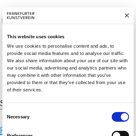
This website uses cookies
We use cookies to personalise content and ads, to
provide social media features and to analyse our traffic.
M
ERD
Cerca:
We also share information about your use of our site with
DE
EN
ITGLIED W
EN
our social media, advertising and analytics partners who
may combine it with other information that you’ve
provided to them or that they’ve collected from your use
of their services.
Schlagwort:
Olia Lialina
C
Necessary
o
n
P2P, 2023
s
Preferences