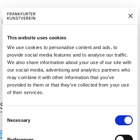
This website uses cookies
We use cookies to personalise content and ads, to
provide social media features and to analyse our traffic.
M
ERD
Cerca:
We also share information about your use of our site with
DE
ITGLIED W
EN
our social media, advertising and analytics partners who
may combine it with other information that you’ve
provided to them or that they’ve collected from your use
of their services.
Schlagwort:
One and Three Chairs
C
Necessary
o
n
Fito Segrera
s
Preferences