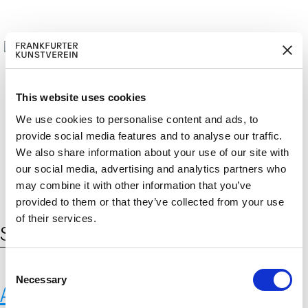
This website uses cookies
We use cookies to personalise content and ads, to
M
ERD
provide social media features and to analyse our traffic.
Cerca:
DE
EN
ITGLIED W
EN
We also share information about your use of our site with
our social media, advertising and analytics partners who
may combine it with other information that you’ve
provided to them or that they’ve collected from your use
of their services.
Schlagwort:
Pfaffenhofen
C
Necessary
o
Anatomische Votive aus der
n