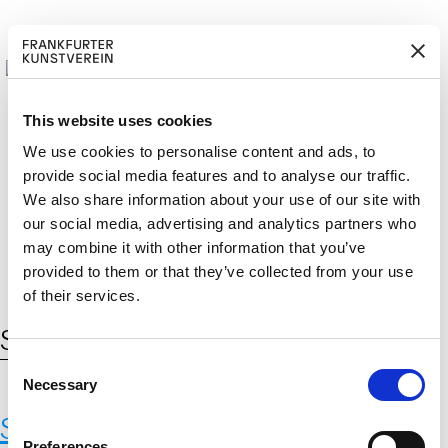
This website uses cookies
We use cookies to personalise content and ads, to
provide social media features and to analyse our traffic.
M
ERD
Cerca:
We also share information about your use of our site with
DE
ITGLIED W
EN
our social media, advertising and analytics partners who
may combine it with other information that you’ve
provided to them or that they’ve collected from your use
of their services.
Schlagwort:
Sam Falls
C
Necessary
o
n
Sam Falls
s
Preferences