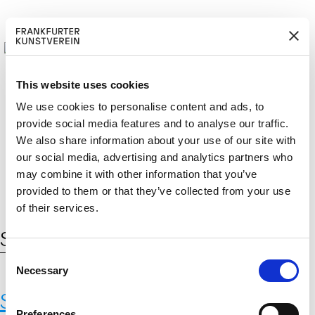
This website uses cookies
We use cookies to personalise content and ads, to
provide social media features and to analyse our traffic.
M
ERD
Cerca:
We also share information about your use of our site with
DE
ITGLIED W
EN
our social media, advertising and analytics partners who
may combine it with other information that you’ve
provided to them or that they’ve collected from your use
of their services.
Schlagwort:
Schleuse
C
Necessary
o
n
Schleuse
s
Preferences