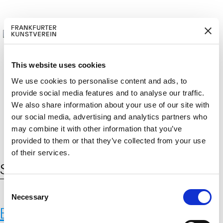
This website uses cookies
We use cookies to personalise content and ads, to
provide social media features and to analyse our traffic.
M
ERD
Cerca:
DE
EN
ITGLIED W
EN
We also share information about your use of our site with
our social media, advertising and analytics partners who
may combine it with other information that you’ve
provided to them or that they’ve collected from your use
of their services.
Schlagwort:
Senckenberg
C
Necessary
o
Bending the Curve – Eine
n
s