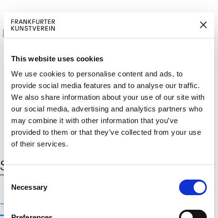
This website uses cookies
We use cookies to personalise content and ads, to
provide social media features and to analyse our traffic.
M
ERD
Cerca:
We also share information about your use of our site with
DE
ITGLIED W
EN
our social media, advertising and analytics partners who
may combine it with other information that you’ve
provided to them or that they’ve collected from your use
of their services.
Schlagwort:
Thomas Demand
C
Necessary
o
n
Thomas Demand
s
Preferences