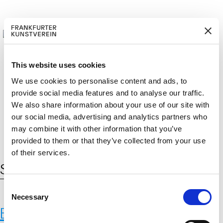
This website uses cookies
We use cookies to personalise content and ads, to
provide social media features and to analyse our traffic.
M
ERD
Cerca:
DE
EN
ITGLIED W
EN
We also share information about your use of our site with
our social media, advertising and analytics partners who
may combine it with other information that you’ve
provided to them or that they’ve collected from your use
of their services.
Schlagwort:
Weltbiodiversitätsrat
C
Necessary
o
Bending the Curve – Eine
n
s