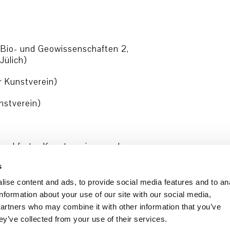
r Bio- und Geowissenschaften 2,
Jülich)
r Kunstverein)
nstverein)
rankfurter Kunstvereins vor dem
Für den Besuch der Ausstellung
s
mlichkeiten des FKV reguliert.
 eine medizinische Maske.
ise content and ads, to provide social media features and to an
information about your use of our site with our social media,
partners who may combine it with other information that you’ve
ey’ve collected from your use of their services.