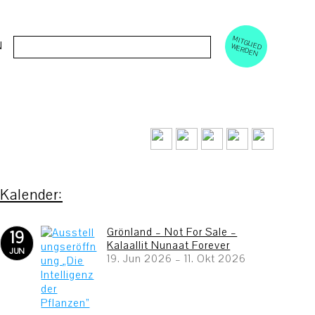
M
ERD
Cerca:
N
ITGLIED W
EN
Grönland – Not For Sale –
19
Kalaallit Nunaat Forever
JUN
19. Jun 2026
–
11. Okt 2026