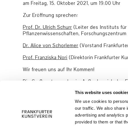
am Freitag, 15. Oktober 2021, um 19.00 Uhr
Zur Eröffnung sprechen:
Prof. Dr. Ulrich Schurr
(Leiter des Instituts fü
Pflanzenwissenschaften, Forschungszentrum 
Dr. Alice von Schorlemer
(Vorstand Frankfurte
Prof. Franziska Nori
(Direktorin Frankfurter Ku
Wir freuen uns auf Ihr Kommen!
Die Grußworte werden im Außenbereich des F
Eingang „Hinter dem Lämmchen“ stattfinden. 
This website uses cookie
wird die Anzahl der Besucher*innen in den Räu
Zugang nur mit 3G-Nachweis. Bitte tragen Sie
We use cookies to personal
our traffic. We also share 
advertising and analytics 
provided to them or that th