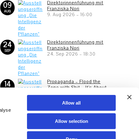
Direktorinnenführung mit
09
Franziska Nori
AUG
9. Aug 2026
–
16:00
Direktorinnenführung mit
24
Franziska Nori
SEP
24. Sep 2026
–
18:30
Propaganda – Flood the
14
Zone with Shit – It’s About
NOV
Money, Stupid!
14. Nov 2026
–
7. Mär 2027
Allow all
alyse
And This Is Us 2027 – Junge
Allow selection
23
Kunst aus Frankfurt
APR
23. Apr 2027
–
25. Jul 2027