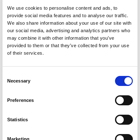
fiand anlässlich des Ehrengastauftritts
We use cookies to personalise content and ads, to
von Indonesien zur Frankfurter
provide social media features and to analyse our traffic.
Buchmesse 2015 statt und war eine
We also share information about your use of our site with
Koproduktion mit der National Gallery of
our social media, advertising and analytics partners who
Indonesia in Jakarta, unter
may combine it with other information that you’ve
Schirmherrschaft des Ministerium für
Bildung und Kultur der Republik
provided to them or that they’ve collected from your use
Indonesien.
of their services.
Die Ausstellung „Körper-Ich: Der Körper
im Zeitalter digitaler Technologien“
C
zeigte Arbeiten der Künstler Yuri
Necessary
o
Ancarani, Kate Cooper, Melanie Gilligan
n
und Thomas Thwaites, die sich mit dem
s
menschlichen Körper, dessen
Preferences
e
Veränderbarkeit, Fragilität und
n
Vergänglichkeit im Kontext einer
t
Statistics
digitalen und technologisierten
Gesellschaft beschäftigen. „Körper-Ich“
S
fand als Beitrag zur B3 Biennale des
e
Marketing