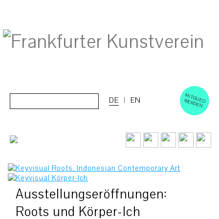
M
ERD
Cerca:
DE
EN
ITGLIED W
EN
Ausstellungseröffnungen:
Roots und Körper-Ich