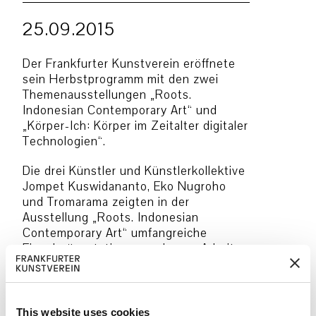
25.09.2015
Der Frankfurter Kunstverein eröffnete
sein Herbstprogramm mit den zwei
Themenausstellungen „Roots.
Indonesian Contemporary Art“ und
„Körper-Ich: Körper im Zeitalter digitaler
Technologien“.
Die drei Künstler und Künstlerkollektive
Jompet Kuswidananto, Eko Nugroho
und Tromarama zeigten in der
Ausstellung „Roots. Indonesian
Contemporary Art“ umfangreiche
Einzelpräsentationen und neue Arbeiten
in den Innenräumen des Frankfurter
Kunstvereins. Joko Avianto bespielte
die Fassade mit einer spektakulären
Bambusinstallation. Die Ausstellung
This website uses cookies