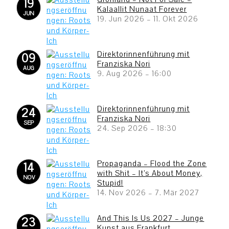
19
Kalaallit Nunaat Forever
JUN
19. Jun 2026
–
11. Okt 2026
Direktorinnenführung mit
09
Franziska Nori
AUG
9. Aug 2026
–
16:00
Direktorinnenführung mit
24
Franziska Nori
SEP
24. Sep 2026
–
18:30
Propaganda – Flood the Zone
14
with Shit – It’s About Money,
NOV
Stupid!
14. Nov 2026
–
7. Mär 2027
And This Is Us 2027 – Junge
23
Kunst aus Frankfurt