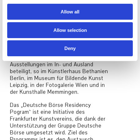
i
Council Visual Artists Grant 2010
o
ausgezeichnet und erhielt den
Allow all
n
Mackendrick Scholarship von 2007-
2009.
Allow selection
Jana Müller
wurde 1977 in Halle/Saale
geboren und lebt in Berlin. Sie studierte
Deny
an der Hochschule für Grafik und
Bildkunst Leipzig. Müller war an
Ausstellungen im In- und Ausland
beteiligt, so im Künstlerhaus Bethanien
Berlin, im Museum für Bildende Kunst
Leipzig, in der Fotogalerie Wien und in
der Kunsthalle Memmingen.
Das „Deutsche Börse Residency
Pogram“ ist eine Initiative des
Frankfurter Kunstvereins, die dank der
Unterstützung der Gruppe Deutsche
Börse umgesetzt wird. Ziel des
Programms ist es, den Austausch