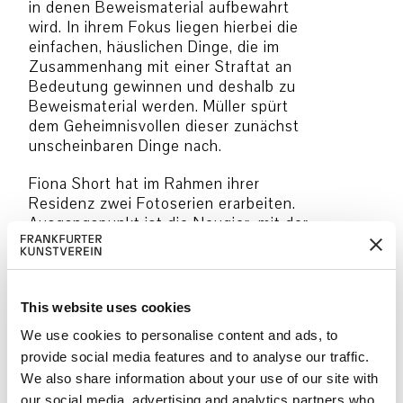
in denen Beweismaterial aufbewahrt
wird. In ihrem Fokus liegen hierbei die
einfachen, häuslichen Dinge, die im
Zusammenhang mit einer Straftat an
Bedeutung gewinnen und deshalb zu
Beweismaterial werden. Müller spürt
dem Geheimnisvollen dieser zunächst
unscheinbaren Dinge nach.
Fiona Short hat im Rahmen ihrer
Residenz zwei Fotoserien erarbeiten.
Ausgangspunkt ist die Neugier, mit der
sie dem alltäglichen Leben in der Stadt
gegenüber steht. Beide Arbeiten
beziehen sich auf die einzigartige
Stadtlandschaft Frankfurts.
This website uses cookies
Die genaue Beobachtung von Körpern,
We use cookies to personalise content and ads, to
Haltung, Gestik und Kleidung ihrer
provide social media features and to analyse our traffic.
Bewohner ist die Grundlage für die
We also share information about your use of our site with
erste Serie. Was zunächst isoliert
betrachtet unbedeutend erscheint,
our social media, advertising and analytics partners who