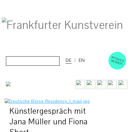
M
ERD
Cerca:
DE
EN
ITGLIED W
EN
Künstlergespräch mit
Jana Müller und Fiona