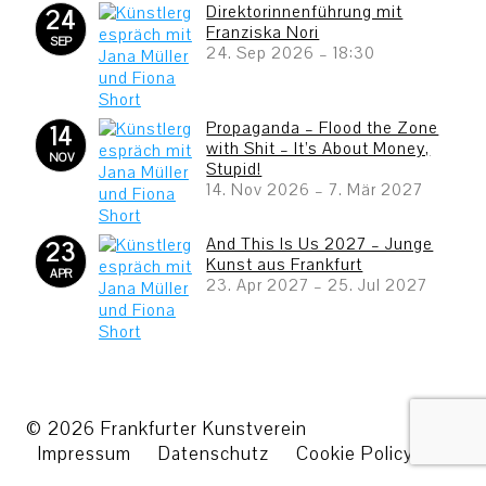
Direktorinnenführung mit
24
Franziska Nori
SEP
24. Sep 2026
–
18:30
Propaganda – Flood the Zone
14
with Shit – It’s About Money,
NOV
Stupid!
14. Nov 2026
–
7. Mär 2027
And This Is Us 2027 – Junge
23
Kunst aus Frankfurt
APR
23. Apr 2027
–
25. Jul 2027
© 2026 Frankfurter Kunstverein
Impressum
Datenschutz
Cookie Policy