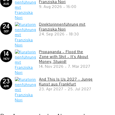
Franziska Nori
AUG
9. Aug 2026
–
16:00
Direktorinnenführung mit
24
Franziska Nori
SEP
24. Sep 2026
–
18:30
Propaganda – Flood the
14
Zone with Shit – It’s About
NOV
Money, Stupid!
14. Nov 2026
–
7. Mär 2027
And This Is Us 2027 – Junge
23
Kunst aus Frankfurt
APR
23. Apr 2027
–
25. Jul 2027