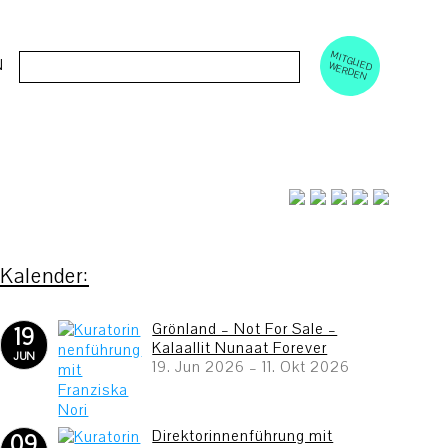
M
ERD
Cerca:
N
ITGLIED W
EN
Grönland – Not For Sale –
19
Kalaallit Nunaat Forever
JUN
19. Jun 2026
–
11. Okt 2026
Direktorinnenführung mit
09