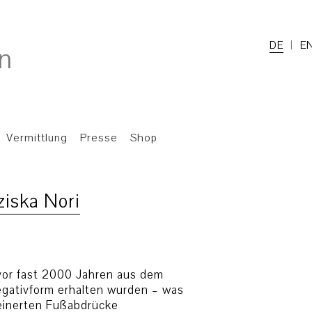
DE
E
Vermittlung
Presse
Shop
ziska Nori
vor fast 2000 Jahren aus dem
egativform erhalten wurden – was
teinerten Fußabdrücke