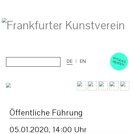
M
ERD
Cerca:
DE
EN
ITGLIED W
EN
Öffentliche Führung
05.01.2020, 14:00 Uhr