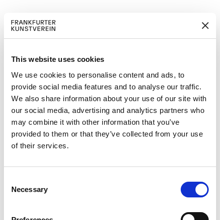
durch die Ausstellung „Trees of Life –
Erzählungen für einen beschädigten
Planeten“.
Die Führung kostet 3 € zzgl. Eintritt in
This website uses cookies
die Ausstellung.
We use cookies to personalise content and ads, to
provide social media features and to analyse our traffic.
We also share information about your use of our site with
our social media, advertising and analytics partners who
may combine it with other information that you’ve
provided to them or that they’ve collected from your use
of their services.
Grönland – Not For Sale –
19
Kalaallit Nunaat Forever
C
JUN
19. Jun 2026
–
11. Okt 2026
Necessary
o
Direktorinnenführung mit
n
09
Franziska Nori
s
AUG
Preferences