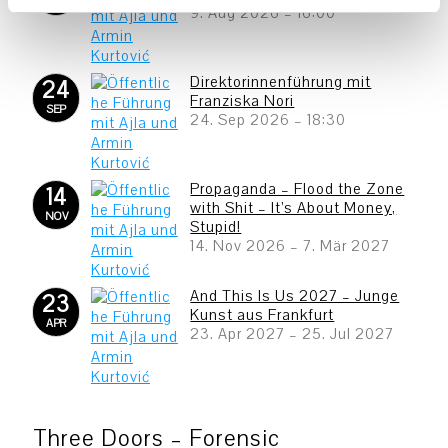
AUG
9. Aug 2026
–
16:00
Direktorinnenführung mit
24
Franziska Nori
SEP
24. Sep 2026
–
18:30
Propaganda – Flood the Zone
14
with Shit – It’s About Money,
NOV
Stupid!
14. Nov 2026
–
7. Mär 2027
And This Is Us 2027 – Junge
23
Kunst aus Frankfurt
APR
23. Apr 2027
–
25. Jul 2027
Three Doors – Forensic