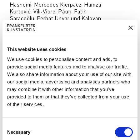
Hashemi, Mercedes Kierpacz, Hamza
Kurtović, Vili-Viorel Păun, Fatih
Saraçoğlu, Ferhat Unvar und Kaloyan
Velkov.
Die unermüdliche Arbeit der Familien
der Opfer des Attentats hat eine
This website uses cookies
radikale Veränderung in der
Wahrnehmung und in der Wirksamkeit
We use cookies to personalise content and ads, to
geschaffen. Um die Familien haben sich
provide social media features and to analyse our traffic.
unzählige Menschen, Aktivist*innen,
We also share information about your use of our site with
Rechtsanwält*innen und
our social media, advertising and analytics partners who
Unterstützer*innen aus allen Teilen der
may combine it with other information that you’ve
Zivilgesellschaft vereint. Sie alle
provided to them or that they’ve collected from your use
bringen nicht nur ihre jeweiligen
of their services.
Kompetenzen ein, sondern ihre
Solidarität im Verfechten von Wahrheit
und Recht.
C
Necessary
o
Erinnerung, Gerechtigkeit, Aufklärung