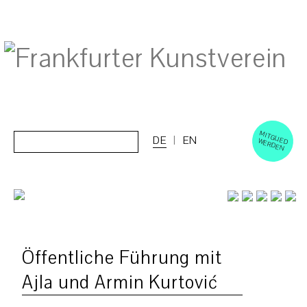
M
ERD
Cerca:
DE
EN
ITGLIED W
EN
Öffentliche Führung mit
Ajla und Armin Kurtović