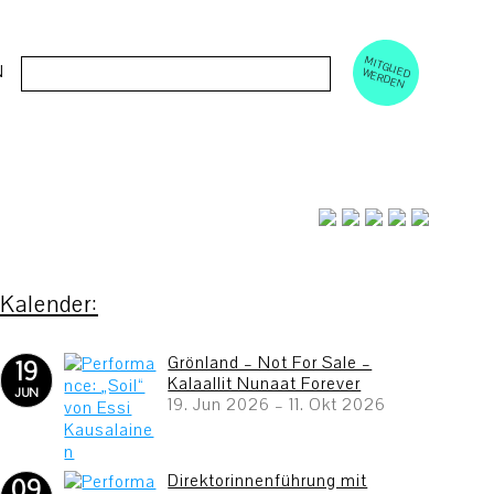
M
ERD
Cerca:
N
ITGLIED W
EN
Grönland – Not For Sale –
19
Kalaallit Nunaat Forever
JUN
19. Jun 2026
–
11. Okt 2026
Direktorinnenführung mit
09