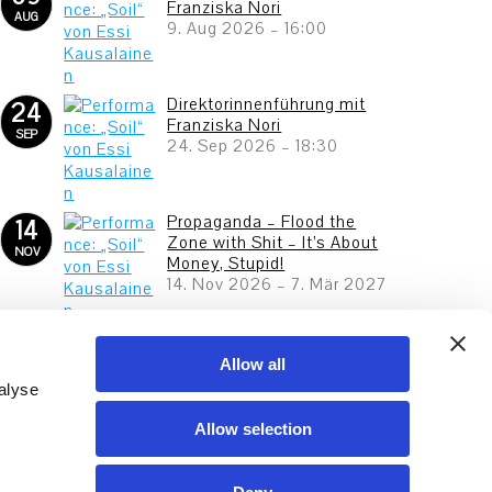
Franziska Nori
AUG
9. Aug 2026
–
16:00
Direktorinnenführung mit
24
Franziska Nori
SEP
24. Sep 2026
–
18:30
Propaganda – Flood the
14
Zone with Shit – It’s About
NOV
Money, Stupid!
14. Nov 2026
–
7. Mär 2027
And This Is Us 2027 – Junge
23
Kunst aus Frankfurt
Allow all
APR
23. Apr 2027
–
25. Jul 2027
alyse
Allow selection