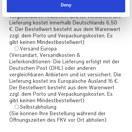
Lieferkonditionen: Die Lieferung erfolgt mit der
Deny
Deutschen Post (DHL) oder anderen
vergleichbaren Anbietern und ist versichert. Die
Lieferung kostet innerhalb Deutschlands 6,50
€. Der Bestellwert besteht aus dem Warenwert
zzgl. dem Porto und Verpackungskosten. Es
gibt keinen Mindestbestellwert)
Versand Europa
(Versandart, Versandkosten &
Lieferkonditionen: Die Lieferung erfolgt mit der
Deutschen Post (DHL) oder anderen
vergleichbaren Anbietern und ist versichert. Die
Lieferung kostet ins Europäische Ausland 16 €.
Der Bestellwert besteht aus dem Warenwert
zzgl. dem Porto und Verpackungskosten. Es
gibt keinen Mindestbestellwert)
Selbstabholung
(Sie können Ihre Bestellung während der
Öffnungszeiten des FKV vor Ort abholen)