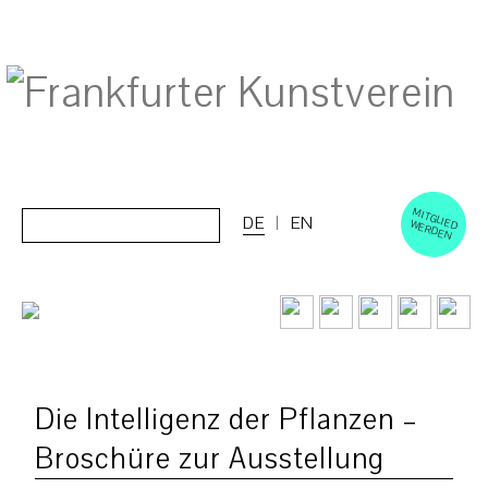
M
ERD
Cerca:
DE
EN
ITGLIED W
EN
Die Intelligenz der Pflanzen –
Broschüre zur Ausstellung