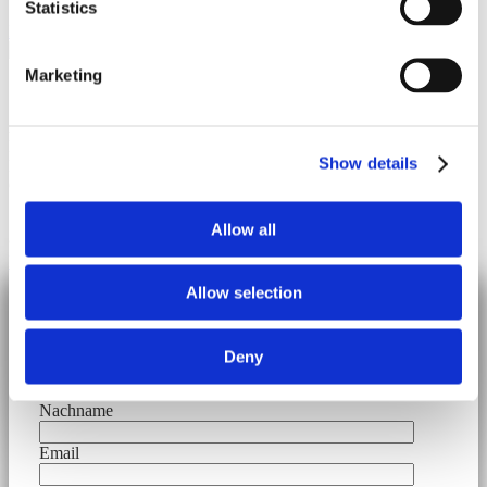
Statistics
FKV
|
15. April 2020
Marketing
Stahl, komprimierter Stickstoff, Glasflaschen, Computer, Plexiglas,
Stahlkäfig Courtesy Galleria Continua und Galerie Rolando
Anselmi Eine leere Glasflasche fällt in ein Stahlrohr, das an den
Lauf eines Gewehres erinnert. Anschließend öffnet sich für den
Show details
Bruchteil einer Sekunde ein Magnetventil für die Bereitstellung von
Gas und füllt die Brennkammer der Maschine mit komprimiertem
Stickstoff mit einem Druck
…
Allow all
© 2026 Frankfurter Kunstverein
Impressum
Datenschutz
Cookie Policy
Allow selection
Download file
Deny
Vorname
Nachname
Email