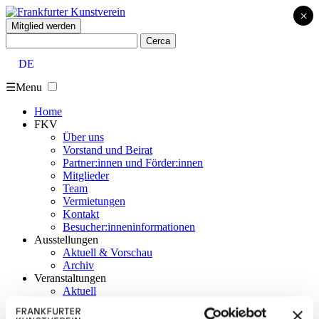
×
Mitglied werden
Cerca:
DE
☰
Menu
Home
FKV
Über uns
Vorstand und Beirat
Partner:innen und Förder:innen
Mitglieder
Team
Vermietungen
Kontakt
Besucher:inneninformationen
Ausstellungen
Aktuell & Vorschau
Archiv
Veranstaltungen
Aktuell
Archiv
Vermittlung