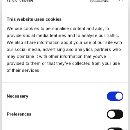
Führungen und Workshops
Presse
Shop
This website uses cookies
We use cookies to personalise content and ads, to
provide social media features and to analyse our traffic.
We also share information about your use of our site with
our social media, advertising and analytics partners who
may combine it with other information that you’ve
provided to them or that they’ve collected from your use
of their services.
Consent
Schlagwort:
Afasia I
Necessary
Selection
Mechanismen der Gewalt – Arcangelo
Preferences
Sassolino
Afasia I, 2008