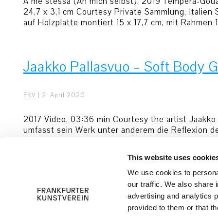
A me stessa (An mich selbst), 2019 Tempera-Gouac
24,7 x 3,1 cm Courtesy Private Sammlung, Italien 
auf Holzplatte montiert 15 x 17,7 cm, mit Rahmen 
Jaakko Pallasvuo – Soft Body G
FKV
|
2. April 2020
2017 Video, 03:36 min Courtesy the artist Jaakko 
umfasst sein Werk unter anderem die Reflexion d
Fortschrittsglaube. Bei der Videoarbeit „Soft Bo
This website uses cookie
© 2026 Frankfurter Kunstverein
Impress
We use cookies to personal
our traffic. We also share 
advertising and analytics 
provided to them or that th