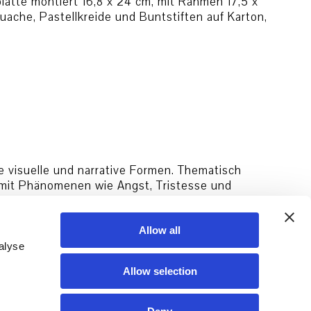
latte montiert 16,8 x 24 cm, mit Rahmen 17,5 x
uache, Pastellkreide und Buntstiften auf Karton,
ge visuelle und narrative Formen. Thematisch
 mit Phänomenen wie Angst, Tristesse und
imation. In Programmen
…
Allow all
alyse
Allow selection