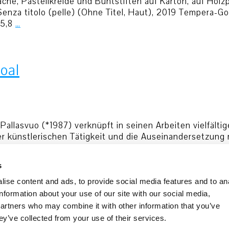
he, Pastellkreide und Buntstiften auf Karton, auf Holzp
Senza titolo (pelle) (Ohne Titel, Haut), 2019 Tempera-Go
15,8
…
oal
Pallasvuo (*1987) verknüpft in seinen Arbeiten vielfälti
er künstlerischen Tätigkeit und die Auseinandersetzung
dy Goal“ handelt es sich um eine computergenerierte An
s
um
Datenschutz
Cookie Policy
ise content and ads, to provide social media features and to an
information about your use of our site with our social media,
partners who may combine it with other information that you’ve
ey’ve collected from your use of their services.