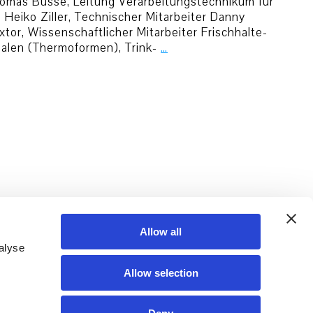
Thomas Büsse, Leitung Verarbeitungstechnikum für
Heiko Ziller, Technischer Mitarbeiter Danny
or, Wissenschaftlicher Mitarbeiter Frischhalte-
alen (Thermoformen), Trink-
…
Allow all
alyse
Allow selection