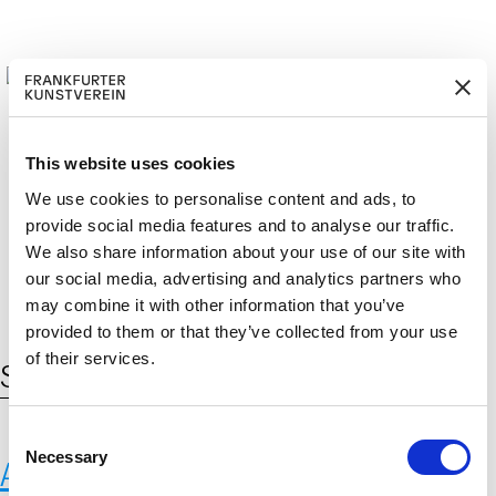
This website uses cookies
We use cookies to personalise content and ads, to
M
ERD
Cerca:
provide social media features and to analyse our traffic.
DE
EN
ITGLIED W
EN
We also share information about your use of our site with
our social media, advertising and analytics partners who
may combine it with other information that you’ve
provided to them or that they’ve collected from your use
of their services.
Schlagwort:
cave art
C
Necessary
o
Abgüsse prähistorischer
n