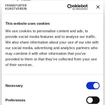
Archiv
Vermittlung
Führungen und Workshops
Presse
Shop
This website uses cookies
We use cookies to personalise content and ads, to
provide social media features and to analyse our traffic.
We also share information about your use of our site with
our social media, advertising and analytics partners who
may combine it with other information that you’ve
provided to them or that they’ve collected from your use
of their services.
Schlagwort:
Dr. Jens Balko
Consent
Necessary
Selection
Fraunhofer-Institut für Angewandte
Polymerforschung (IAP)
Preferences