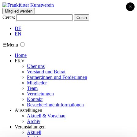
×
Mitglied werden
Cerca:
DE
EN
☰
Menu
Home
FKV
Über uns
Vorstand und Beirat
Partner:innen und Förder:innen
Mitglieder
Team
Vermietungen
Kontakt
Besucher:inneninformationen
Ausstellungen
Aktuell & Vorschau
Archiv
Veranstaltungen
Aktuell