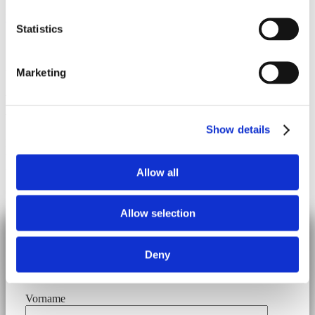
FKV
|
19. Oktober 2023
Statistics
Prof. Dr. Alexander Böker, Direktor Fraunhofer-Institut für
Angewandte Polymerforschung IAP Dipl.-Ing. Thomas Büsse,
Marketing
Leitung Verarbeitungstechnikum für Biopolymere Schwarzheide Dr.
Jens Balko, Leitung Verarbeitungstechnikum für Biopolymere
Schwarzheide Heiko Ziller, Technischer Mitarbeiter Danny Pytek,
Technischer Mitarbeiter Jens Kunkel, Versuchsplanung und
Show details
Zusammenstellung Exponate Fabian Textor, Wissenschaftlicher
Mitarbeiter Frischhalte-Dosen, Cremedosen, Kabeldurchführungen
und Schraubverschlüsse (Spritzguss), Joghurt-Becher und Schalen
(Thermoformen), Trink-
…
Allow all
© 2026 Frankfurter Kunstverein
Impressum
Datenschutz
Cookie Policy
Allow selection
Download file
Deny
Vorname